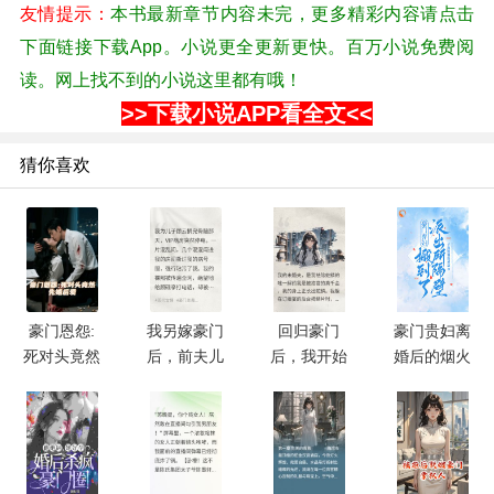
友情提示：
本书最新章节内容未完，更多精彩内容请点击
下面链接下载App。小说更全更新更快。百万小说免费阅
读。网上找不到的小说这里都有哦！
>>下载小说APP看全文<<
猜你喜欢
豪门恩怨:
我另嫁豪门
回归豪门
豪门贵妇离
死对头竟然
后，前夫儿
后，我开始
婚后的烟火
先婚后爱
子追悔莫及
长出蛇鳞
人生