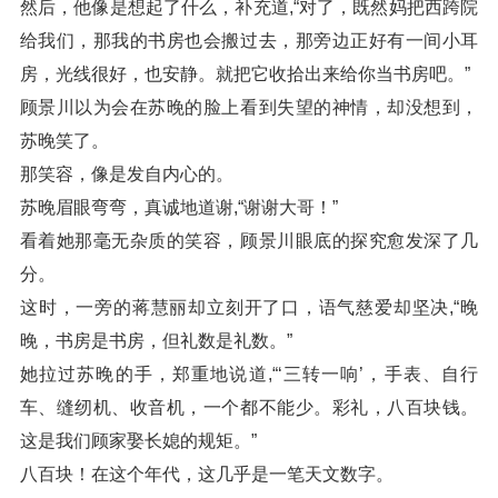
然后，他像是想起了什么，补充道,“对了，既然妈把西跨院
给我们，那我的书房也会搬过去，那旁边正好有一间小耳
房，光线很好，也安静。就把它收拾出来给你当书房吧。”
顾景川以为会在苏晚的脸上看到失望的神情，却没想到，
苏晚笑了。
那笑容，像是发自内心的。
苏晚眉眼弯弯，真诚地道谢,“谢谢大哥！”
看着她那毫无杂质的笑容，顾景川眼底的探究愈发深了几
分。
这时，一旁的蒋慧丽却立刻开了口，语气慈爱却坚决,“晚
晚，书房是书房，但礼数是礼数。”
她拉过苏晚的手，郑重地说道,“‘三转一响’，手表、自行
车、缝纫机、收音机，一个都不能少。彩礼，八百块钱。
这是我们顾家娶长媳的规矩。”
八百块！在这个年代，这几乎是一笔天文数字。