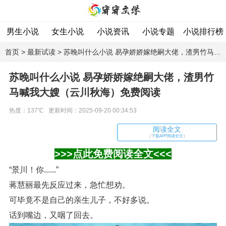
男生小说
女生小说
小说资讯
小说专题
小说排行榜
首页
>
最新试读
> 苏晚叫什么小说 易孕娇娇嫁绝嗣大佬，渣男竹马喊我大嫂（云川秋海）免费阅读
苏晚叫什么小说 易孕娇娇嫁绝嗣大佬，渣男竹
马喊我大嫂（云川秋海）免费阅读
热度：137℃
更新时间：2025-09-20 00:34:53
阅读全文
（下载APP阅读全文）
>>>点此免费阅读全文<<<
“景川！你......”
蒋慧丽最先反应过来，急忙想劝。
可毕竟不是自己的亲生儿子，不好多说。
话到嘴边，又咽了回去。