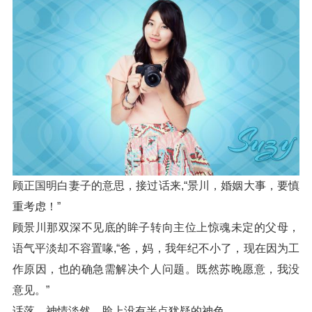
顾正国明白妻子的意思，接过话来,“景川，婚姻大事，要慎
重考虑！”
顾景川那双深不见底的眸子转向主位上惊魂未定的父母，
语气平淡却不容置喙,“爸，妈，我年纪不小了，现在因为工
作原因，也的确急需解决个人问题。既然苏晚愿意，我没
意见。”
话落，神情淡然，脸上没有半点犹疑的神色。