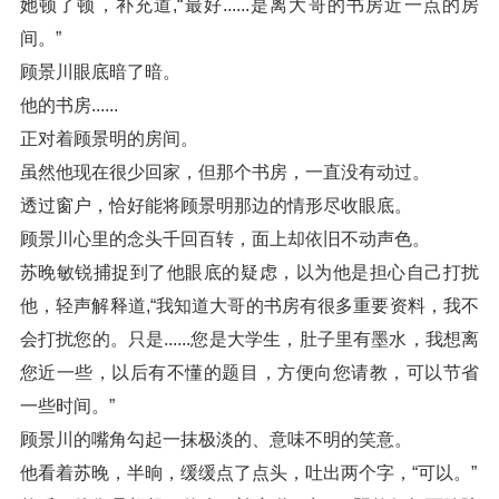
她顿了顿，补充道,“最好......是离大哥的书房近一点的房
间。”
顾景川眼底暗了暗。
他的书房......
正对着顾景明的房间。
虽然他现在很少回家，但那个书房，一直没有动过。
透过窗户，恰好能将顾景明那边的情形尽收眼底。
顾景川心里的念头千回百转，面上却依旧不动声色。
苏晚敏锐捕捉到了他眼底的疑虑，以为他是担心自己打扰
他，轻声解释道,“我知道大哥的书房有很多重要资料，我不
会打扰您的。只是......您是大学生，肚子里有墨水，我想离
您近一些，以后有不懂的题目，方便向您请教，可以节省
一些时间。”
顾景川的嘴角勾起一抹极淡的、意味不明的笑意。
他看着苏晚，半晌，缓缓点了点头，吐出两个字，“可以。”