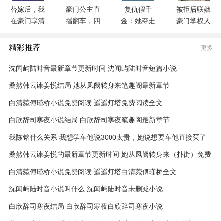
替嫁后，我
豪门公主直
复仇假千
被拒后联姻
在豪门享清
播翻车，四
金：她夺走
豪门掌权人
福
个男神表白
我的豪门人
生
精彩推荐
更多
沈闻屿陆时音最新章节更新时间 沈闻屿陆时音短篇小说
桑然韩云谏姜悦结局 她从凤阙转身来笔趣阁最新章节
白清菀傅瑾桥小说免费阅读 遥遥灯塔免费阅读全文
白欣辞司寒夜小说结局 白欣辞司寒夜笔趣阁最新章节
我陈铭什么关系 我想学车他说3000太贵，她说想要车他直接买了
辆30万的全文免费阅读
桑然韩云谏姜悦的最新章节更新时间 她从凤阙转身来（扑街）免费
阅读
白清菀傅瑾桥小说免费阅读 遥遥灯塔白清菀傅瑾桥全文
沈闻屿陆时音小说叫什么 沈闻屿陆时音未删减小说
白欣辞司寒夜结局 白欣辞司寒夜白欣辞司寒夜小说