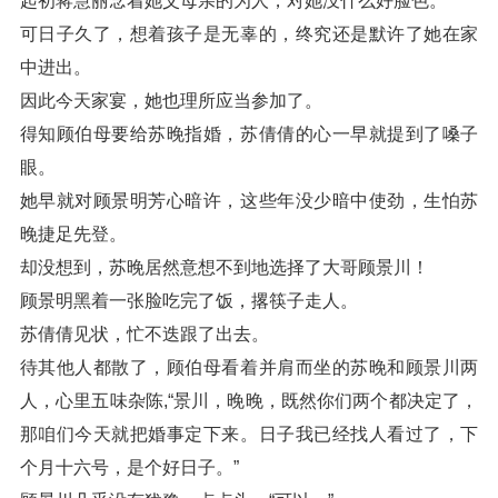
起初蒋慧丽念着她父母亲的为人，对她没什么好脸色。
可日子久了，想着孩子是无辜的，终究还是默许了她在家
中进出。
因此今天家宴，她也理所应当参加了。
得知顾伯母要给苏晚指婚，苏倩倩的心一早就提到了嗓子
眼。
她早就对顾景明芳心暗许，这些年没少暗中使劲，生怕苏
晚捷足先登。
却没想到，苏晚居然意想不到地选择了大哥顾景川！
顾景明黑着一张脸吃完了饭，撂筷子走人。
苏倩倩见状，忙不迭跟了出去。
待其他人都散了，顾伯母看着并肩而坐的苏晚和顾景川两
人，心里五味杂陈,“景川，晚晚，既然你们两个都决定了，
那咱们今天就把婚事定下来。日子我已经找人看过了，下
个月十六号，是个好日子。”