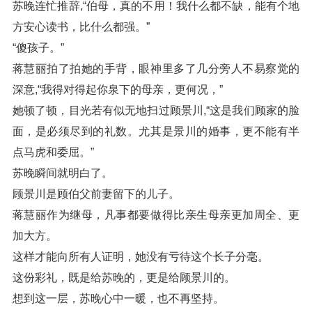
苏晚连忙推辞,“伯母，真的不用！我什么都不缺，能有个地
方安心读书，比什么都强。”
“傻孩子。”
蒋慧丽拍了拍她的手背，眼神里多了几分旁人不易察觉的
深意,“我得对得起你泉下的母亲，更何况，”
她顿了顿，目光若有似无地扫过顾景川,“这是我们顾家的脸
面，是必须尽到的礼数。尤其是景川的婚事，更不能有半
点马虎和委屈。”
苏晚瞬间就明白了。
顾景川是顾伯父前妻留下的儿子。
蒋慧丽作为继母，凡事都要做得比亲生母亲更加周全、更
加大方。
这样才能向所有人证明，她没有亏待这个长子分毫。
这份彩礼，既是给苏晚的，更是给顾景川的。
想到这一层，苏晚心中一暖，也不再坚持。