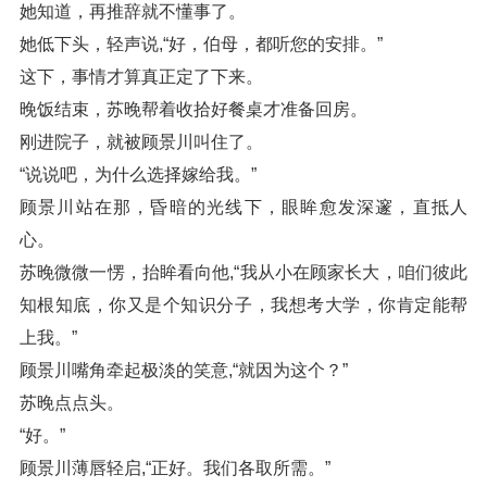
她知道，再推辞就不懂事了。
她低下头，轻声说,“好，伯母，都听您的安排。”
这下，事情才算真正定了下来。
晚饭结束，苏晚帮着收拾好餐桌才准备回房。
刚进院子，就被顾景川叫住了。
“说说吧，为什么选择嫁给我。”
顾景川站在那，昏暗的光线下，眼眸愈发深邃，直抵人
心。
苏晚微微一愣，抬眸看向他,“我从小在顾家长大，咱们彼此
知根知底，你又是个知识分子，我想考大学，你肯定能帮
上我。”
顾景川嘴角牵起极淡的笑意,“就因为这个？”
苏晚点点头。
“好。”
顾景川薄唇轻启,“正好。我们各取所需。”