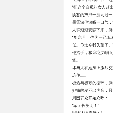
“把这个自私的女人赶出
愤怒的声浪一波高过一
墨霆深他深吸一口气，“
人群渐渐安静下来，所
“黎寒月，你为一己
任。你太令我失望了。
他抬手，极寒之力瞬
笼。
冰与火在她身上激烈交
冻住......
极热与极寒的循环，疯
她痛的发不出声音，只有
周围群众开始欢呼：
“军团长英明！”