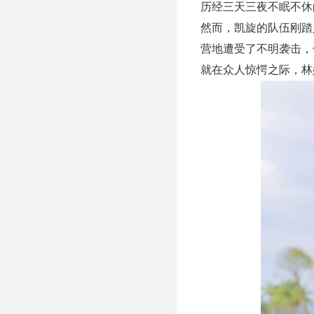
历经三天三夜不眠不休
然而，凯旋的队伍刚踏
营地遭受了不明袭击，
就在众人惊愕之际，林