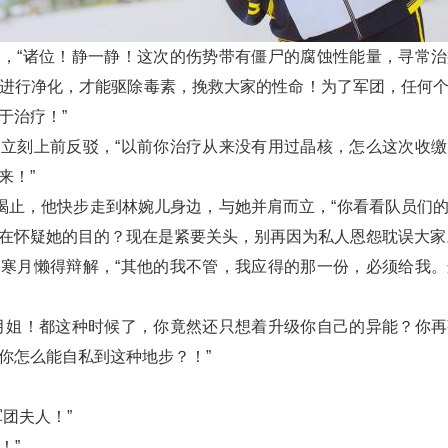
，“诸位！静一静！这次的伤势带有僵尸的腐蚀性能量，寻常
进行净化，才能驱除毒素，挽救大家的性命！为了军团，任何
于治疗！”
立刻上前反驳，“以前你治疗从来没有用过晶核，怎么这次收
来！”
声喝止，他快步走到林婉儿身边，与她并肩而立，“你看看队员们
在怀疑她的目的？现在是紧要关头，别再因为私人恩怨耽误大家
寒月懒得辩解，“其他的我不管，我应得的那一份，必须给我
月姐！都这种时候了，你竟然还只想着升级你自己的异能？你
你怎么能自私到这种地步？！”
。
团夫人！”
！”