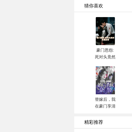
猜你喜欢
豪门恩怨:
死对头竟然
先婚后爱
替嫁后，我
在豪门享清
福
精彩推荐